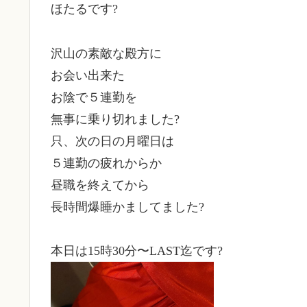
ほたるです?
沢山の素敵な殿方に
お会い出来た
お陰で５連勤を
無事に乗り切れました?
只、次の日の月曜日は
５連勤の疲れからか
昼職を終えてから
長時間爆睡かましてました?
本日は15時30分〜LAST迄です?