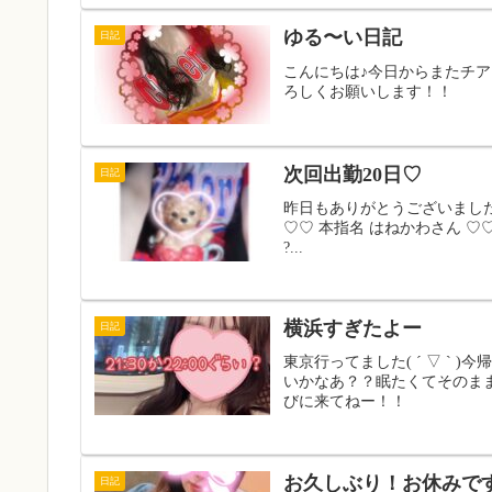
ゆる〜い日記
日記
こんにちは♪今日からまたチア
ろしくお願いします！！
次回出勤20日♡
日記
昨日もありがとうございました！
♡♡ 本指名 はねかわさん ♡♡ 本指名 
?...
横浜すぎたよー
日記
東京行ってました( ´ ▽ ` )
いかなあ？？眠たくてそのま
びに来てねー！！
お久しぶり！お休みで
日記