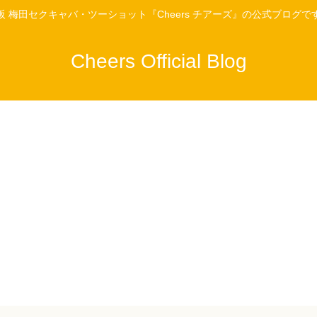
阪 梅田セクキャバ・ツーショット『Cheers チアーズ』の公式ブログで
Cheers Official Blog