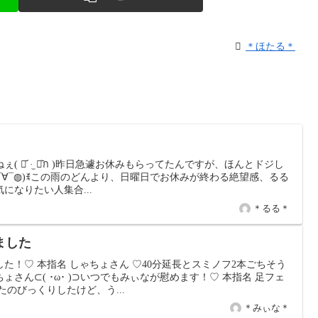
＊ほたる＊
 ⌯᷄ ·̫ ⌯᷅ก )昨日急遽お休みもらってたんですが、ほんとドジし
¯∀¯◍)ꉂこの雨のどんより、日曜日でお休みが終わる絶望感、るる
になりたい人集合...
＊るる＊
ました
た！♡ 本指名 しゃちょさん ♡40分延長とスミノフ2本ごちそう
さん⊂( ･ω･ )⊃いつでもみぃなが慰めます！♡ 本指名 足フェ
のびっくりしたけど、う...
＊みぃな＊