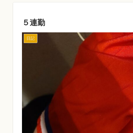
５連勤
日記