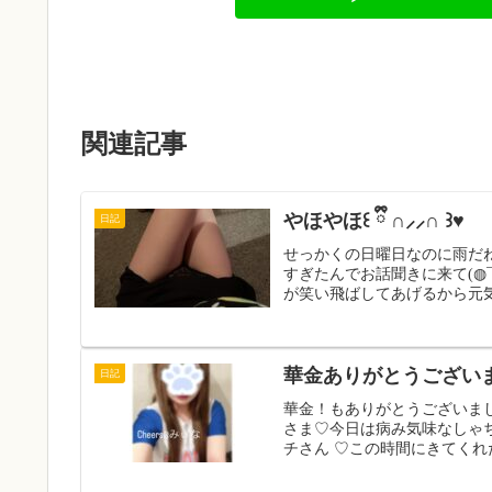
関連記事
やほやほ꒰ ྀི ∩⸝⸝∩ ꒱♥︎
日記
せっかくの日曜日なのに雨だねぇ(
すぎたんでお話聞きに来て(◍
が笑い飛ばしてあげるから元気
華金ありがとうござい
日記
華金！もありがとうございまし
さま♡今日は病み気味なしゃちょ
チさん ♡この時間にきてくれた