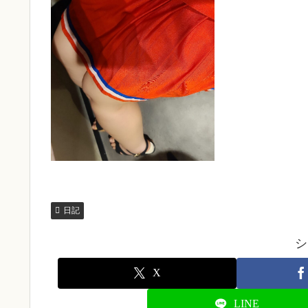
日記
シ
X
LINE