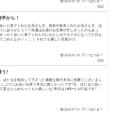
2024.07.20
＊ほたる＊
日記
1時半から！
会いに来てくれたお兄さん方、指名や延長くれたお兄さん方、ほ
うにありがとう♡♡先週はお昼のお仕事が忙しかったのもあっ
せっかく会いに来てくれたのにわたしがクタクタになってた日も
てごめんなさい（ ; ; ）それでも優しい言葉かけ...
2024.07.18
＊なつみ＊
日記
難う?
、ほたるを指名して下さった素敵な殿方本当に有難うございまし
久しぶりにお会い出来て本当に嬉しかったです?又、ほたるに会い
て貰えたらめちゃくちゃ嬉しいな?本日は14時〜LAST迄です?
2024.07.15
＊ほたる＊