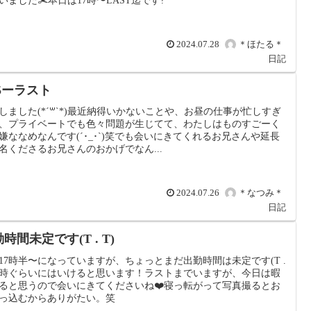
いました✂️本日は17時〜LAST迄です?
2024.07.28
＊ほたる＊
日記
.5ーラスト
しました(*´꒳`*)最近納得いかないことや、お昼の仕事が忙しすぎ
、プライベートでも色々問題が生じてて、わたしはものすごーく
嫌ななめなんです(´･_･`)笑でも会いにきてくれるお兄さんや延長
名くださるお兄さんのおかげでなん...
2024.07.26
＊なつみ＊
日記
時間未定です(T . T)
17時半〜になっていますが、ちょっとまだ出勤時間は未定です(T .
20時ぐらいにはいけると思います！ラストまでいますが、今日は暇
ると思うので会いにきてくださいね❤️寝っ転がって写真撮るとお
っ込むからありがたい。笑