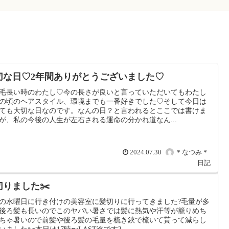
切な日♡2年間ありがとうございました♡
毛長い時のわたし♡今の長さが良いと言っていただいてもわたし
の頃のヘアスタイル、環境までも一番好きでした♡そして今日は
ても大切な日なのです。なんの日？と言われるとここでは書けま
が、私の今後の人生が左右される運命の分かれ道なん...
2024.07.30
＊なつみ＊
日記
切りました✂️
の水曜日に行き付けの美容室に髪切りに行ってきました?毛量が多
後ろ髪も長いのでこのヤバい暑さでは髪に熱気や汗等が籠りめち
ちゃ暑いので前髪や後ろ髪の毛量を梳き鋏で梳いて貰って減らし