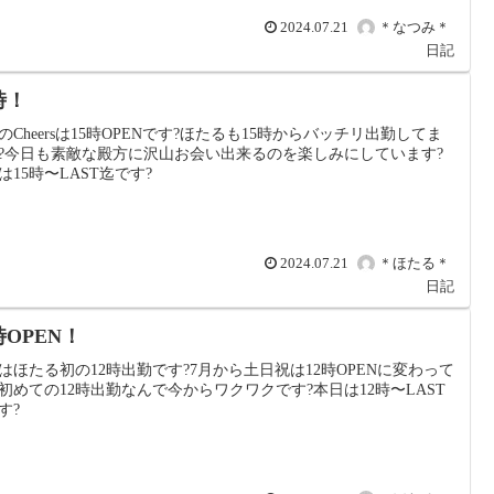
2024.07.21
＊なつみ＊
日記
時！
のCheersは15時OPENです?ほたるも15時からバッチリ出勤してま
?今日も素敵な殿方に沢山お会い出来るのを楽しみにしています?
は15時〜LAST迄です?
2024.07.21
＊ほたる＊
日記
時OPEN！
はほたる初の12時出勤です?7月から土日祝は12時OPENに変わって
初めての12時出勤なんで今からワクワクです?本日は12時〜LAST
す?