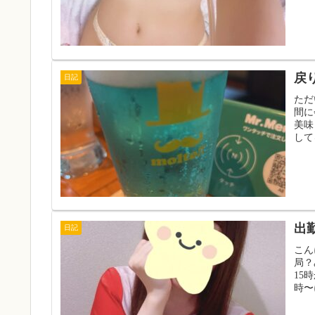
戻
日記
ただ
間に
美味
して
出
日記
こん
局？
15
時〜