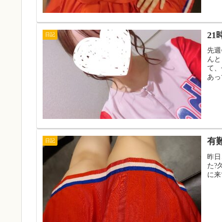
2
日記
先週
んと
て、
あっ
有
日記
昨日
た?
に来