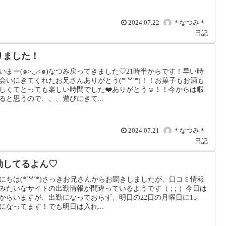
2024.07.22
＊なつみ＊
日記
りました！
いまー(๑>◡<๑)なつみ戻ってきました♡21時半からです！早い時
会いにきてくれたお兄さんありがとう(*´꒳`*)！！お菓子もお酒も
しくてとっても楽しい時間でした❤️ありがとう☺️！！今からは暇
ると思うので、、、遊びにきて...
2024.07.21
＊なつみ＊
日記
勤してるよん♡
にちは(*´꒳`*)さっきお兄さんからお聞きしましたが、口コミ情報
みたいなサイトの出勤情報が間違っているようです（ ; ; ）今日は
時からいますが、出勤になっておらず、明日の22日の月曜日に15
になってます！でも明日は入れ...