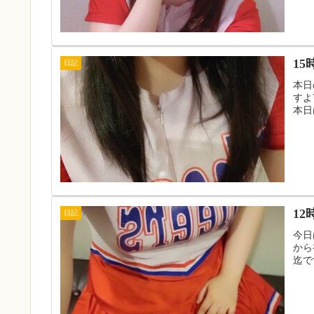
15
日記
本日
すよ
本日
12
日記
今日
から
迄で