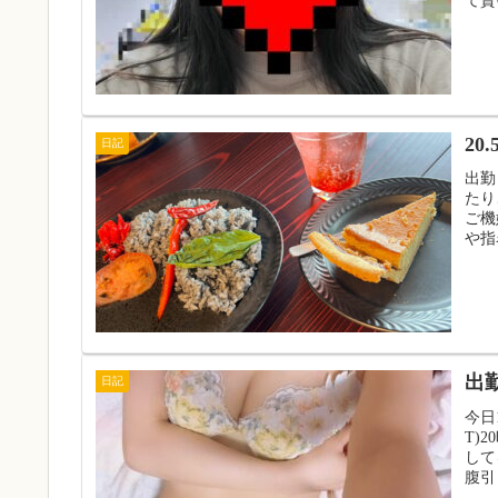
て貰
20
日記
出勤
たり
ご機
や指
出勤
日記
今日
T)
して
腹引