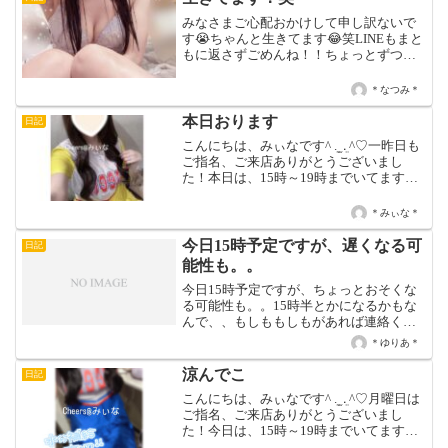
みなさまご心配おかけして申し訳ないで
す😭ちゃんと生きてます😂笑LINEもまと
もに返さずごめんね！！ちょっとずつ返
していきますので気長にお待ちください
（ ; ; ）♡出勤確認してくれてるのにシフ
＊なつみ＊
トちゃんと出せてなくてごめんなさい😢
誰も興味ない...
本日おります
日記
こんにちは、みぃなです^ ܸ. ̫ .ܸ ^♡一昨日も
ご指名、ご来店ありがとうございまし
た！本日は、15時～19時までいてます！
17時以降ひましてる予定です♪居残りもで
きますのでお気軽にお問い合わせくださ
＊みぃな＊
いꔛ‬ෆ♡ みぃな♡✧今週の出 勤 ...
今日15時予定ですが、遅くなる可
日記
能性も。。
今日15時予定ですが、ちょっとおそくな
る可能性も。。15時半とかになるかもな
んで、、もしももしもがあれば連絡くだ
さい！！！
＊ゆりあ＊
涼んでこ
日記
こんにちは、みぃなです^ ܸ. ̫ .ܸ ^♡月曜日は
ご指名、ご来店ありがとうございまし
た！今日は、15時～19時までいてます！
本日も、お待ちしております♡♡ みぃな