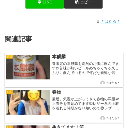
LINE
コピー
＊ほたる＊
関連記事
本麒麟
日記
春限定の本麒麟を晩酌のお供に飲んでま
す🍺苦味が無いビールめちゃくちゃ久し
ぶりに飲んでいるので何だな新鮮な気分
です😆でも、私はやっぱり苦味が有るビ
ールが大好きですわ😍本日は16時〜LAST
＊ほたる＊
迄です💙
春物
日記
最近、気温が上がってきて春物の洋服や
上着等を着始めてます🧥レザー系の上着
を着れる時期かなり短いので😅レザー系
の上着大好きなほたるには悩みどころで
すわ😓本日は17時〜LAST迄です💜
＊ほたる＊
生きてます！笑
日記