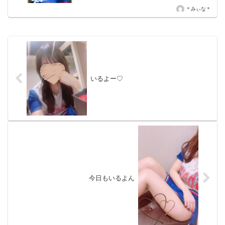
♡✧ 今 週の出 勤 日✧7/29(水) 15時～19時‪
＊みぃな＊
☆7/30(木)...
いるよー♡
今日もいるよん