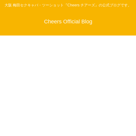
大阪 梅田セクキャバ・ツーショット『Cheers チアーズ』の公式ブログです。
Cheers Official Blog