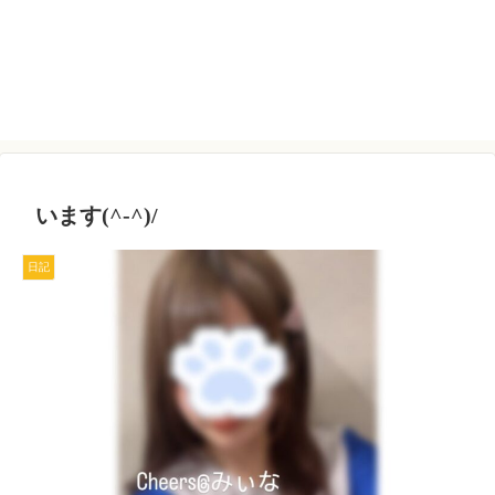
います(^-^)/
日記