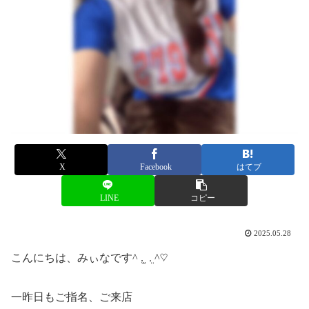
X
Facebook
はてブ
LINE
コピー
2025.05.28
こんにちは、みぃなです^ ܸ. ̫ .ܸ ^♡
一昨日もご指名、ご来店