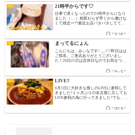
が伸びるスピードが何故か人...
21時半からです♡
日記
仕事で遅くなったので21時半からになり
ました（ ; ; ）相変わらず早くから働けな
くて残念ー??最近お店バタバタしてて
LINE返せないとな、電話も出られないこ
と多いので、返事なかったりしても気に
＊なつみ＊
せず会いに来てくれたら嬉しいです（ ; ;
...
まってるにょん
日記
こんにちは、みぃなです^ ܸ. ̫ .ܸ ^♡昨日はは
ご指名、ご来店ありがとうございまし
た！20日21日は定休日なのでお気をつけ
ください(^_ _^)！今日は、15時～24時ま
でいてます！おまちしてます♡♡ みぃな
＊みぃな＊
♡✧今週の出 勤 日 ✧...
LIVE?
日記
6月1日に大好きな推しのLIVEに参戦して
きました?１ヶ月ぶりの名古屋に又しても
LIVE参戦の為に行ってきました?でも、今
回は名古屋らしいご飯ちゃんと食べまし
たよ?ニラ玉あんかけスパめちゃくちゃ美
＊ほたる＊
味かった?本日は15時〜21時迄です?