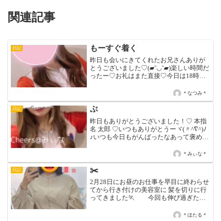
関連記事
もーすぐ着く
日記
昨日も会いにきてくれたお兄さんありが
とうございました♡(▰˘◡˘▰)楽しい時間だ
ったー♡お礼はまた直接♡今日は18時過
ぎから19時半までいて、そっから抜けて
22時ごろに戻ってくると思います?今日こ
＊なつみ＊
そちゃんと戻ってこれるように頑張りま
す！！！...
ぷ
日記
昨日もありがとうございました！♡ 本指
名 太郎 ♡いつもありがとうーヾ(〃^∇^)ﾉ
♪いつも今日もがんばったなあって褒めて
くれるのやさしい♡♡ 本指名 たーぼ ♡み
んなに差し入れとスカイブルーごちそう
＊みぃな＊
さま！♡次はトリックオアトリートする
ね♡...
✂️
日記
2月28日にお昼のお仕事を早目に終わらせ
てから行き付けの美容室に 髪を切りに行
ってきました🏃 今回も伸び過ぎた前
髪と後ろ髪の毛先等を私好みの長さや梳
き量で切って貰いました✂️ 私は前髪
＊ほたる＊