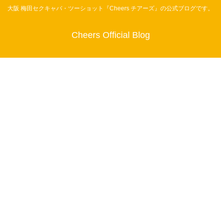
大阪 梅田セクキャバ・ツーショット『Cheers チアーズ』の公式ブログです。
Cheers Official Blog