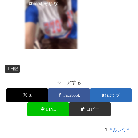
日記
シェアする
X
Facebook
はてブ
LINE
コピー
＊みぃな＊