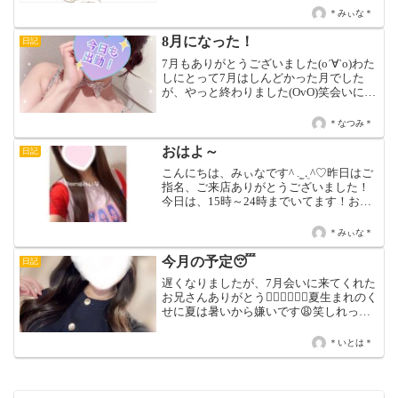
勤確認お願いします！(ᐡᴗ ̫ ᴗᐡ)♡今日は、
＊みぃな＊
15時～24時までいてます！お...
8月になった！
日記
7月もありがとうございました(о´∀`о)わた
しにとって7月はしんどかった月でした
が、やっと終わりました(OvO)笑会いに来
てくれたお兄さんたちありがとう☺️6月に
続いて、7月も色々あり落ち込んでいまし
＊なつみ＊
たが、忙しくても会いに来てくれるお兄
さ...
おはよ～
日記
こんにちは、みぃなです^ ܸ. ̫ .ܸ ^♡昨日はご
指名、ご来店ありがとうございました！
今日は、15時～24時までいてます！おま
ちしております♡♡ みぃな♡✧ 今 週の出
勤 日✧6/3(水) 15時～24時6/5(金)15時～21
＊みぃな＊
時6/...
今月の予定😴
日記
遅くなりましたが、7月会いに来てくれた
お兄さんありがとう👩🏻‍❤️‍💋‍👨🏻夏生まれのく
せに夏は暑いから嫌いです😩笑しれっと
夏生まれと言いましたが、そうなんで
す！今月誕生月なんです🥹！！指名とい
＊いとは＊
う名のプレゼントお待ちしてます🎁笑今
のところの...