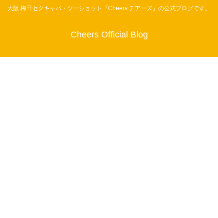
大阪 梅田セクキャバ・ツーショット『Cheers チアーズ』の公式ブログです。
Cheers Official Blog