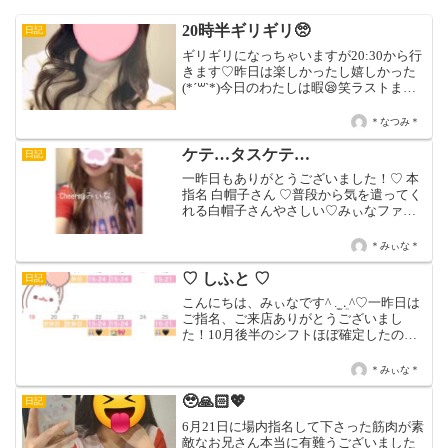
20時半ギリギリ🥺
日記
ギリギリになっちゃいますが20:30から行
きます♡昨日は楽しかったし嬉しかった
(*´꒳`*)今日のわたしは暇😪笑ラストまで
いるので待ってるよお！
＊なつみ＊
ケテ…タスケテ…
日記
一昨日もありがとうございました！♡ 本
指名 白帽子さん ♡普段から気を遣ってく
れる白帽子さんやさしい♡みぃなファミ
リーの仲間入り♡♡ 本指名 おにいさん
♡40分延長とWドリンクありがとう♡飲
＊みぃな＊
み会中にみぃなのこと思い出してくれて
たのうれし...
♡ しふと ♡
日記
こんにちは、みぃなです^ ܸ. ̫ .ܸ ^♡一昨日は
ご指名、ご来店ありがとうございまし
た！10月後半のシフトほぼ確定したの
で、のせときます！！ハロウィン期間は
22日~31日までで、リボンが制服で、うさ
＊みぃな＊
ぎがバニーガールの日です♡変更等の可
能...
🥹🙏🏻💖
日記
6月21日に場内指名して下さった筋肉が素
敵なお兄さん本当に有難うございました