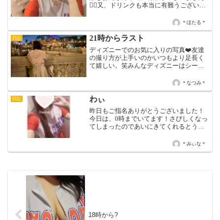
🙇‍♀️又、ドリンクも本当に有難うございま
した🥲お兄さんから頂いたビールめちゃ
くちゃ美味しかったです🤤お兄さんの素
＊ほたる＊
晴らしい筋肉を沢山堪能させて貰えた上
に力強いハグや...
21時からラスト
日記
ディズニーでのお気に入りの写真❤️友達
の撮り方が上手いのかいつもより足長く
て嬉しい。笑みんなディズニーはシー
派？ランド派？？わたしは断然シー派だ
ー( ^ω^ )ランドも好きやけど！今日は21
＊なつみ＊
時からかなー！予定ないから暇してる😪
待ってるよおお...
わぃ
日記
昨日もご指名ありがとうございました！
今日は、0時までいてます！さびしくなっ
てしまったのであいにきてくれるとうれ
しいです>_<！♡ みぃな ♡
＊みぃな＊
18時から?