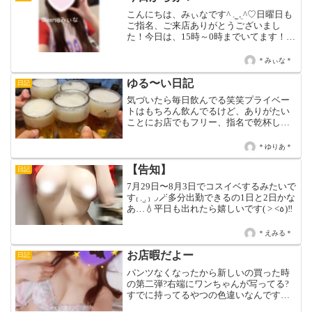
こんにちは、みぃなです^ ܸ. ̫ .ܸ ^♡日曜日も
ご指名、ご来店ありがとうございまし
た！今日は、15時～0時までいてます！予
定ないので会いに来てくれるとうれしい
です><♡♡ みぃな ♡
＊みぃな＊
ゆる〜い日記
日記
気づいたら毎日飲んでる笑笑プライベー
トはもちろん飲んでるけど、ありがたい
ことにお店でもフリー、指名で乾杯して
もらったり、ヘンプでもいただいた
り！！(女の子にも感謝)楽しくお酒飲むの
＊ゆりあ＊
大好きなので、嬉しいです！！一緒に楽
しく飲んで、一緒の時間を...
【告知】
日記
7月29日〜8月3日でコスイベするみたいで
す₍ . ̫. ₎◞🪄多分出勤できるの1日と2日かな
あ…‪💧‬平日も出れたら嬉しいです( > <꧞)‼️
＊えみる＊
お店暇だよー
日記
パンツなくなったから新しいの買った時
の第二弾?右端にワンちゃんが写ってる?
すでに持ってるやつの色違いなんですけ
れども、、(￣▽￣;)今ダイエットでお腹