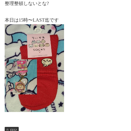
整理整頓しないとな?
本日は15時〜LAST迄です
日記