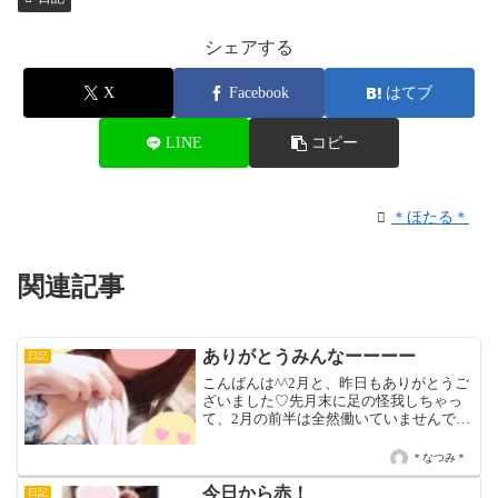
シェアする
X
Facebook
はてブ
LINE
コピー
＊ほたる＊
関連記事
ありがとうみんなーーーー
日記
こんばんは^^2月と、昨日もありがとうご
ざいました♡先月末に足の怪我しちゃっ
て、2月の前半は全然働いていませんでし
たが、今は復帰して頑張ってます♡お休
みの間に会えなくなっちゃったお兄さん
＊なつみ＊
がたくさんいて悲しくなりました(*_*)で
もどんな時...
今日から赤！
日記