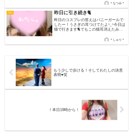
引っ込める運動ずっとしてるのに、引っ
＊なつみ＊
込まない。追い込みすぎて毎日腹筋痛い
よ〜♡寝て写真撮...
昨日に引き続き🐈
日記
昨日のコスプレの答えはバニーガールで
したー！うさぎの耳つけてたよ^_^今日は
猫で行きます🐈でもこの猫耳消えたみた
い。残念。笑笑今日は耳ないからなんの
動物かわからんねん😇尻尾ついてるから
＊しゅり＊
許して(≧∀≦)笑あと２日あるけど全部違う
格好できたらい...
もう少しで歩ける！そしてわたしの決意
表明♥︎笑
！本日19時から！