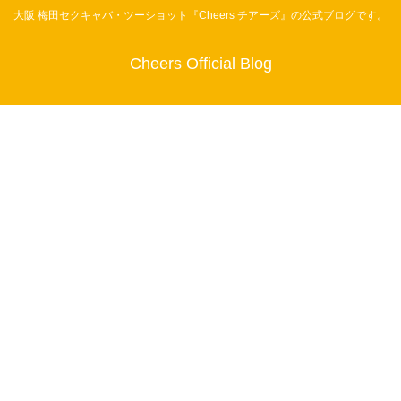
大阪 梅田セクキャバ・ツーショット『Cheers チアーズ』の公式ブログです。
Cheers Official Blog