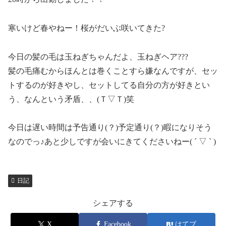
寒いけど春やねー！桜がだいぶ咲いてきた?
今日の髪の毛は玉ねぎちゃんだよ、玉ねぎヘア???
髪の毛痛むからほんとは巻くことすら嫌なんですが、セッ
トするのが好きやし、セットしてる自分の方が好きとい
う、なんという矛盾、、(Ｔ▽Ｔ)笑
今日は遅い時間は予告通り(？)予定通り(？)暇になりそう
なのでっ♪あと少しですが会いにきてくださいねー( ´ ▽ ` )
日記
シェアする
X
Facebook
はてブ