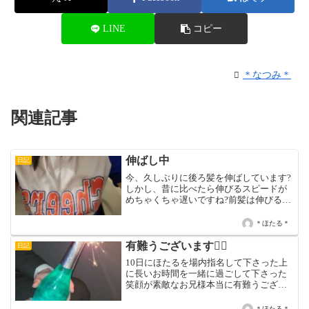
LINE
コピー
＊なつみ＊
関連記事
伸ばし中
日記
今、久しぶりに後ろ髪を伸ばしています?
しかし、昔に比べたら伸びるスピードが
めちゃくちゃ遅いですね?前髪は伸びるス
ピードめちゃくちゃ早いのにな?本日は15
時〜LAST迄です?
＊ほたる＊
有難うございます🙇‍♀️
日記
10日にほたるを場内指名して下さった上
に長いお時間を一緒に過ごして下さった
笑顔が素敵なお兄様本当に有難うござい
ました🙇‍♀️又、沢山のお酒も本当に有難う
ございました🙇‍♀️お兄様と共通点が多くて
＊ほたる＊