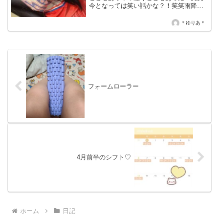
今となっては笑い話かな？！笑笑雨降り
ですが、雨宿りついでにでも来てくださ
い〜！！会ってる人も最近会えてない人
＊ゆりあ＊
も少しでも待ってまーす♪
フォームローラー
4月前半のシフト♡
ホーム
日記