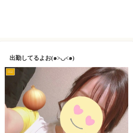
出勤してるよお(๑>◡<๑)
日記