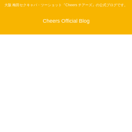
大阪 梅田セクキャバ・ツーショット『Cheers チアーズ』の公式ブログです。
Cheers Official Blog