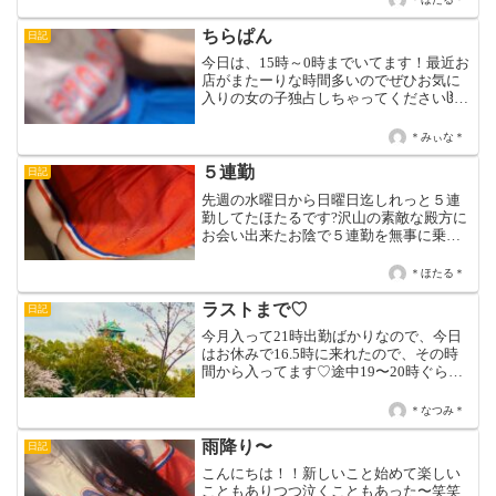
めちゃくちゃ楽しかったです🥳お兄様と
お話してい...
ちらぱん
日記
今日は、15時～0時までいてます！最近お
店がまたーりな時間多いのでぜひお気に
入りの女の子独占しちゃってくださいჱ̒ˆ>
₃ <ˆ︎꒱♪♡ みぃな ♡
＊みぃな＊
５連勤
日記
先週の水曜日から日曜日迄しれっと５連
勤してたほたるです?沢山の素敵な殿方に
お会い出来たお陰で５連勤を無事に乗り
切れました?只、次の日の月曜日は５連勤
の疲れからか昼職を終えてから長時間爆
＊ほたる＊
睡かましてました?本日は15時30分〜
LAST迄です?
ラストまで♡
日記
今月入って21時出勤ばかりなので、今日
はお休みで16.5時に来れたので、その時
間から入ってます♡途中19〜20時ぐらい
に抜けますが、また戻ってラストまでだ
よ❁.*⋆✧°(●´ᆺ`)先日車に乗ってて大阪城
＊なつみ＊
の近く通ったら桜が綺麗だったので撮り
ま...
雨降り〜
日記
こんにちは！！新しいこと始めて楽しい
こともありつつ泣くこともあった〜笑笑