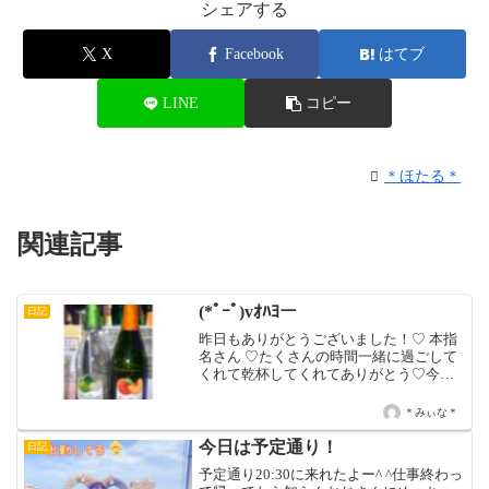
シェアする
X
Facebook
はてブ
LINE
コピー
＊ほたる＊
関連記事
(*ﾟｰﾟ)vｵﾊﾖー
日記
昨日もありがとうございました！♡ 本指
名さん ♡たくさんの時間一緒に過ごして
くれて乾杯してくれてありがとう♡今日
は初めてのこといっぱいだった♪♡ 本指
名 パネル指名さん ♡初めましてやのに指
＊みぃな＊
名ありがとう♪たくさん乾杯もありがと
う；＿；仲良し...
今日は予定通り！
日記
予定通り20:30に来れたよー^ ^仕事終わっ