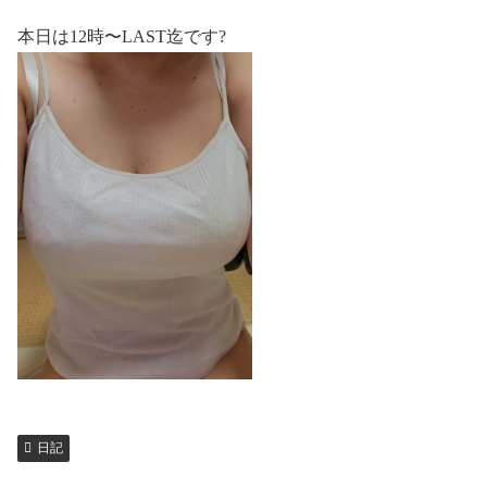
本日は12時〜LAST迄です?
日記