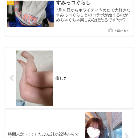
すみっコぐらし
日記
7月18日からホワイティうめだで大好きな
すみっコぐらしとのコラボが始まるのが
めちゃくちゃ楽しみなほたるです?ホワイ
ティうめだ内に色んなすみっコぐらしキ
ャラのパネルが配置される様なんで推し
＊ほたる＊
キャラの場所だけは行かないと?本日は15
時〜LAST迄...
推し❣️
時間未定（ ; ; ）たぶん21か22時からで