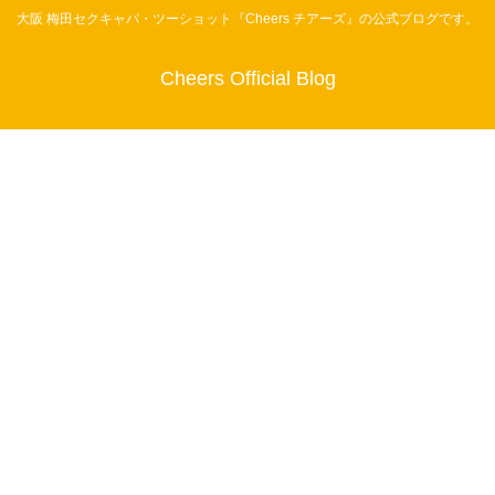
大阪 梅田セクキャバ・ツーショット『Cheers チアーズ』の公式ブログです。
Cheers Official Blog