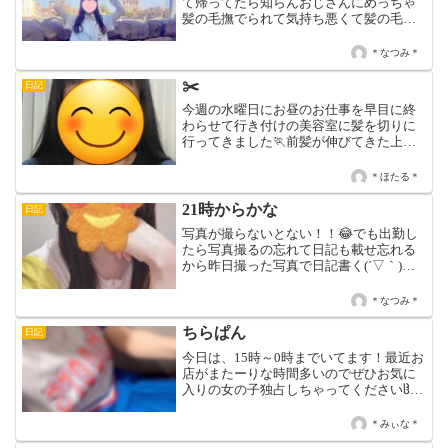
て帰ってたら知らんおじさんにめっちゃ
髪の毛撫でられて気持ち悪くて髪の毛洗
ってきたから間に合うか不安やったけど
大丈夫やった😂笑久しぶりにやばい人に
＊なつみ＊
遭遇したー(Ｔ＿Ｔ)みんな気をつけてー笑
ディズニ...
✂️
日記
今週の水曜日にお昼のお仕事を早目に終
わらせて行き付けの美容室に髪を切りに
行ってきました🏃前髪が伸びてきた上に
後ろ髪の毛先が傷んできてヤバくなって
きたので☹️又、後ろ髪の毛量もめちゃく
＊ほたる＊
ちゃ増えてきて暑っ苦しさが増したので
梳いて貰いました✂️夏...
21時からかな
日記
写真が撮らないとない！！😂でも出勤し
たら写真撮るの忘れて日記も載せ忘れる
から昨日撮った写真で日記書く(´▽｀)最
近お昼の仕事が忙しすぎて全然余裕なく
てよぼよぼだよ(T ^ T)クマが隠せない😂
＊なつみ＊
笑でもお兄さんに会えると元気になるよ
おおおー❤️...
ちらぱん
日記
今日は、15時～0時までいてます！最近お
店がまたーりな時間多いのでぜひお気に
入りの女の子独占しちゃってくださいჱ̒ˆ>
₃ <ˆ︎꒱♪♡ みぃな ♡
＊みぃな＊