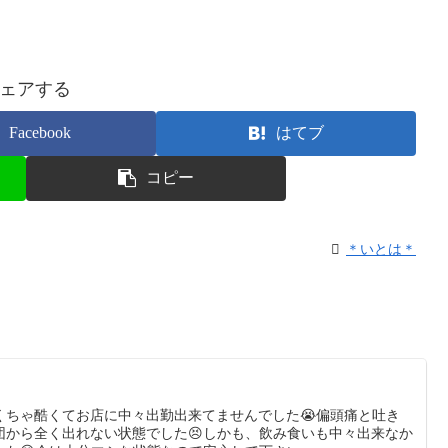
ェアする
Facebook
はてブ
コピー
＊いとは＊
くちゃ酷くてお店に中々出勤出来てませんでした😭偏頭痛と吐き
団から全く出れない状態でした😣しかも、飲み食いも中々出来なか