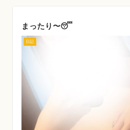
まったり〜😴
日記