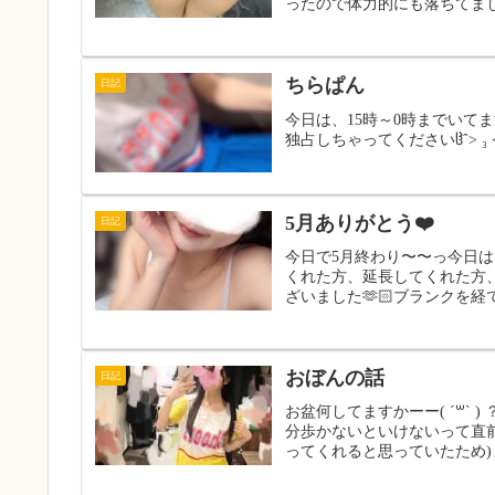
ったので体力的にも落ちてまし
ちらぱん
日記
今日は、15時～0時までいて
独占しちゃってくださいჱ̒ˆ> ₃ <
5月ありがとう❤️
日記
今日で5月終わり〜〜っ今日は
くれた方、延長してくれた方
ざいました🫶🏻ブランクを経
おぼんの話
日記
お盆何してますかーー( ˊ꒳ˋ
分歩かないといけないって直前
ってくれると思っていたため)ま