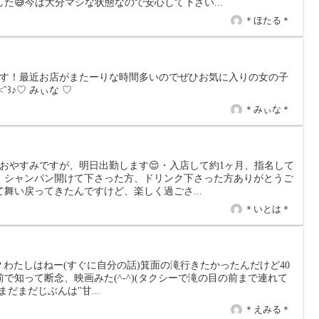
た😅今は大分マシな状態なので安心して下さい...
＊ほたる＊
ます！最近お店がまたーりな時間多いのでぜひお気に入りの女の子
ˆ︎꒱♪♡ みぃな ♡
＊みぃな＊
おやすみですが、明日出勤します😌・入店して約1ヶ月、指名して
、シャンパン開けて下さった方、ドリンク下さった方ありがとうご
て舞い戻ってきたんですけど、楽しく過ごさ...
＊いとは＊
 ) ？わたしはねー(すぐに自分の話)箕面の滝行きたかったんだけど40
で知って断念、映画みた(^-^)(タクシーで滝の目の前まで連れて
だまだじぶんは"甘...
＊えみる＊