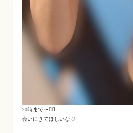
20時まで〜😵‍💫
会いにきてほしいな♡