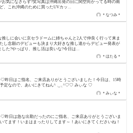
がお気になさらず?笑写真は沖縄出発の日に関空向かってる時の南
ど、これ沖縄のために買ったUVカッ...
＊なつみ＊
な推しに会いに京セラドームに姉ちゃんと2人で仲良く行って来ま
れたし念願のデビューも決まり大好きな推し達からデビュー発表が
した?やっぱり、推し活は良いな?今日は...
＊ほたる＊
̫ .ܸ ^♡昨日はご指名、ご来店ありがとうございました！今日は、15時
ので、あいにきてねん^ ܸ. ̫ .ܸ ^♡♡ みぃな ♡
＊みぃな＊
̫ .ܸ ^♡昨日は急な出勤だったのにご指名、ご来店ありがとうございま
でいてます！いまはまったりしてます～！あいにきてくださいね！