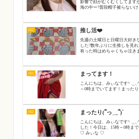
影響で顔がむくむくしてます
海の中ー?普段帽子被らないけ
推し活❤️
日記
先週の土曜日と日曜日大好き
した?️数年ぶりに生推しを見
有った時はめちゃくちゃ泣きま
まってます！
日記
こんにちは、みぃなです^ ܸ. 
～0時までいてます！まったり予定な
まったり(՞っ ̫ _՞)ᐝ
日記
こんにちは、みぃなです^ ܸ. 
した！今日は、15時～0時ま
♡ みぃな ♡