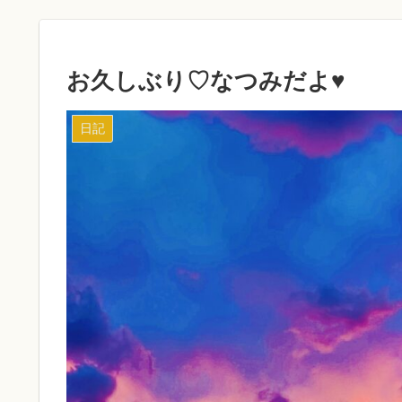
お久しぶり♡なつみだよ♥︎
日記