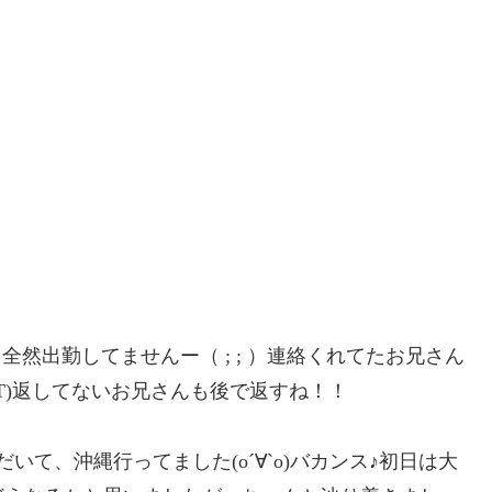
全然出勤してませんー（ ; ; ）連絡くれてたお兄さん
T)返してないお兄さんも後で返すね！！
て、沖縄行ってました(о´∀`о)バカンス♪初日は大