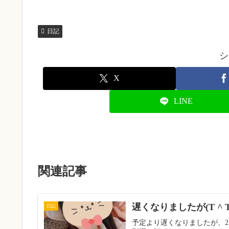
日記
シ
X
LINE
関連記事
遅くなりましたが(T ^ T
日記
予定より遅くなりましたが、2