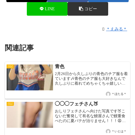
LINE
コピー
＊えみる＊
関連記事
青色
日記
2月26日から久しぶりの青色のチア服を着
ています🎶青色のチア服も大好きなんで
久しぶりに着れてめちゃくちゃ嬉しい🥳
お店の女の子からも「青色のチア服似合
ってますよ」って言って貰えてめちゃく
＊ほたる＊
ちゃ嬉しいです😍本日は16時〜LAST迄で
す❣️
◯◯◯フェチさん🍑
日記
おしりフェチさんへ向けた写真です🍑こ
ないだ奮発して有名な鰻屋さんで鰻重食
べたのに夏バテが治りません！！！😩助
けてください！笑今日15時〜18時、明日
15時〜20時でいます♡
＊いとは＊