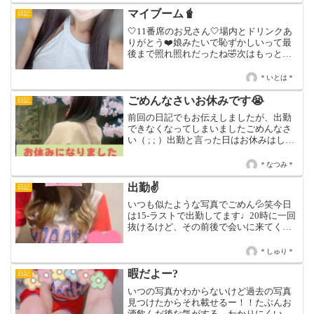
マイブーム🧋
日記
🤍11番席のお兄さん🤍場内とドリンクあ
りがとう❤️娘みたいで恥ずかしいって最
後まで照れ照れだったね🤣次はもっと長
くいようね？また待ってます
👩🏻‍❤️‍💋‍👨🏻・・・最近のマイブームはタピオ
＊いとは＊
カです🧋一昔前に流行ってたと思います
が、いとはの中で...
ごめんなさいお休みです😭
日記
前回の日記でもお伝えしましたが、出勤
できなくなってしまいましたごめんなさ
い（ ; ; ）出勤と言った日はお休みはしな
いと自分の中で決めていたのに、悔しい
😭LINEの返事もすぐにはできないと思い
＊なつみ＊
ますがごめんね！！しばらくの間はこん
なことがあり...
出勤✌️
日記
いつも似たような写真でごめん💦笑今日
は15-ラストで出勤してます♩20時に一回
抜けるけど、その前後で会いに来てくれ
ると嬉しいな〜❗️❗️3日前ぐらいから声が変
で若干聞こえにくいと思うけど許して！
＊しゅり＊
笑喉弱くてすぐハスキーになる😇
暇だよー?
日記
いつの写真かわからないけど過去の写真
見つけたからそれ載せるー！！たぶんお
酒飲んだ後な気がする、わかりにくいけ