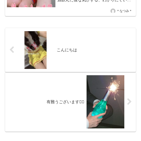
ど首も真っ赤だし腕の関節も赤くなって
るから(￣∇￣)わたし最近勤務時間が短す
＊なつみ＊
ぎる。笑それでも会いにきてくれるお兄
さんたちに感謝だよ(...
こんにちは
有難うございます🙇‍♀️