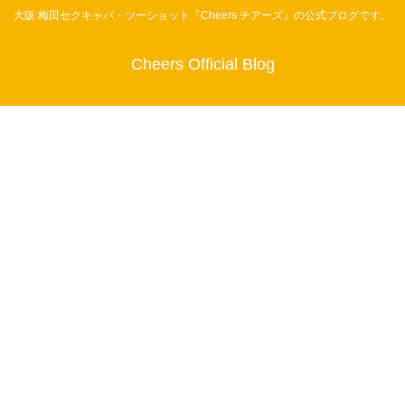
大阪 梅田セクキャバ・ツーショット『Cheers チアーズ』の公式ブログです。
Cheers Official Blog