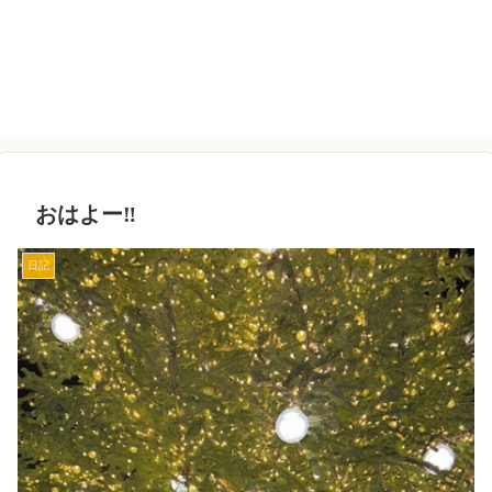
おはよー‼️
日記