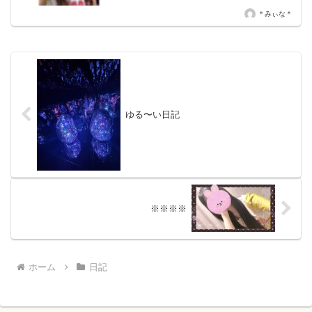
長コメントのってるの気づいて女の子た
ちとキャッキャしてました笑ぜひお兄さ
＊みぃな＊
んたちも覗いてみてください(／-＼*) ♡...
ゆる〜い日記
※※※※
ホーム
日記