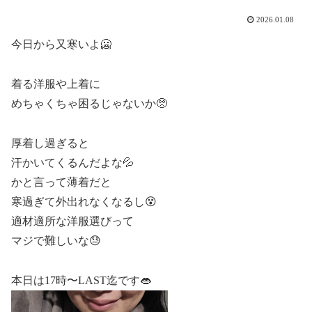
2026.01.08
今日から又寒いよ🥶
着る洋服や上着に
めちゃくちゃ困るじゃないか🥺
厚着し過ぎると
汗かいてくるんだよな💦
かと言って薄着だと
寒過ぎて外出れなくなるし😵
適材適所な洋服選びって
マジで難しいな😓
本日は17時〜LAST迄です👄