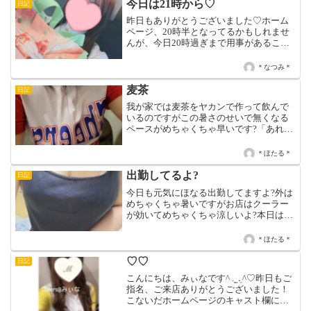
面白い😂唯一ワンコが...
今日は21時から♡
日記
昨日もありがとうございました♡ホーム
ページ、20時半となってるかもしれませ
んが、今日20時過ぎまで用事があること
を忘れており、、正しくは21時からです
(*^▽^*)！！予定なくて暇してると思うの
＊なつみ＊
で会いにきてくれたら嬉しいよお〜\( ˆoˆ...
麦茶
日記
我が家では麦茶をヤカンで作って飲んで
いるのですがこの暑さのせいで無くなる
ペースがめちゃくちゃ早いです?「あれ??
ついこの間作ったのに･････」って良くな
ります?水分補給は大切だからって飲み過
＊ほたる＊
ぎですかね?麦茶美味いから仕方が無いよ
ね?本日は...
出勤してるよ?
日記
今日も元気にほなる出勤してますよ?外は
めちゃくちゃ暑いですがお店はクーラー
が効いてめちゃくちゃ涼しいよ?本日は15
時〜LAST迄です?
＊ほたる＊
♡♡
日記
こんにちは、みぃなです^ ܸ. ̫ .ܸ ^♡昨日もご
指名、ご来店ありがとうございました！
こないだホームページのキャスト欄に店