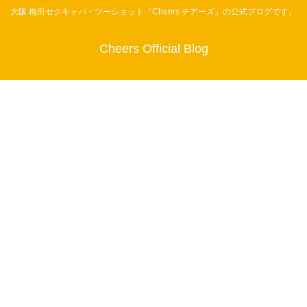
大阪 梅田セクキャバ・ツーショット『Cheers チアーズ』の公式ブログです。
Cheers Official Blog