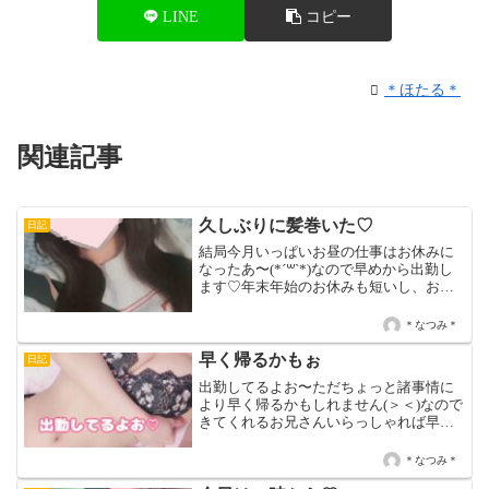
LINE
コピー
＊ほたる＊
関連記事
久しぶりに髪巻いた♡
日記
結局今月いっぱいお昼の仕事はお休みに
なったあ〜(*´꒳`*)なので早めから出勤し
ます♡年末年始のお休みも短いし、お盆
やGWのお休みがないのもあって、就職し
てからこんなにお昼休んだことないから
＊なつみ＊
もう社会復帰できない気がしてきた。笑
そして水曜の...
早く帰るかもぉ
日記
出勤してるよお〜ただちょっと諸事情に
より早く帰るかもしれません(＞＜)なので
きてくれるお兄さんいらっしゃれば早め
に連絡くれたら嬉しいなあ🥺♡家で写真
撮ってたけど、ありとあらゆる角度から
＊なつみ＊
ワンコが写真に入ってきてて、見返すと