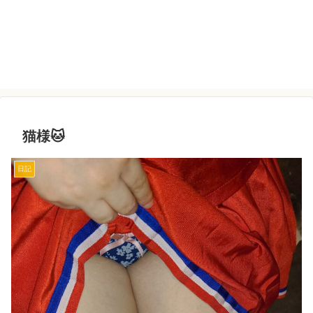
猫様🐱
日記