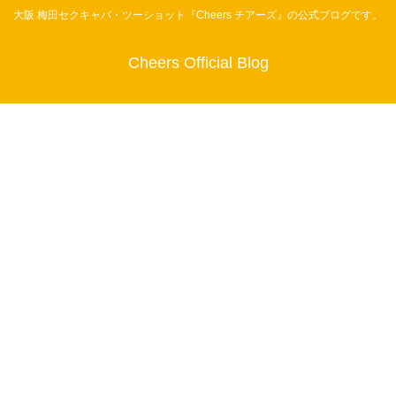
大阪 梅田セクキャバ・ツーショット『Cheers チアーズ』の公式ブログです。
Cheers Official Blog