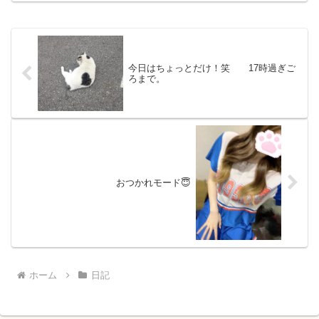
う\( ˆoˆ )/！！美味しいお酒も飲めて...
今日はちょっとだけ！笑 17時過ぎご
ろまで。
おつかれモード😇
ホーム
日記