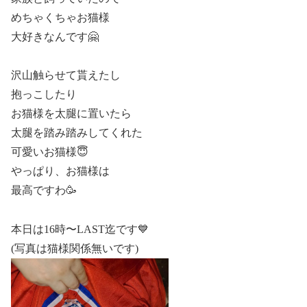
めちゃくちゃお猫様
大好きなんです🤗
沢山触らせて貰えたし
抱っこしたり
お猫様を太腿に置いたら
太腿を踏み踏みしてくれた
可愛いお猫様😇
やっぱり、お猫様は
最高ですわ🥳
本日は16時〜LAST迄です💙
(写真は猫様関係無いです)