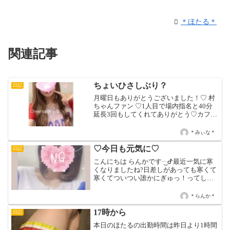
＊ほたる＊
関連記事
ちょいひさしぶり？
日記
月曜日もありがとうございました！♡ 村
ちゃんファン ♡1人目で場内指名と40分
延長3回もしてくれてありがとう♡カフェ
ミニも3本もボーイさんと3人で乾杯でき
てうれしかった♪♡ くちびるフェチさん
＊みぃな＊
♡2人目で場内指名と40分延長とドリンク
2杯ご...
♡今日も元気に♡
日記
こんにちは らんかです·͜· ᕷ最近一気に寒
くなりましたね?日差しがあっても寒くて
寒くてついつい誰かにぎゅっ！ってした
くなっちゃう(,,- -,, )最近ダイエットをしよ
うしようと考えながら今日のお昼ご飯
＊らんか＊
は〜とか、晩御飯は〜とかすぐ考えちゃ...
17時から
日記
本日のほたるの出勤時間は昨日より1時間