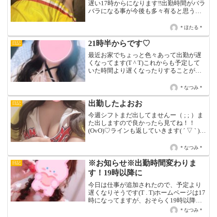
遅い17時からになります‼️出勤時間がバラ
バラになる事が今後も多々有ると思うの
でもし、ほたるに会いたいなって思って
下さる方が居たらお店のサイトを見て下
＊ほたる＊
さると有難いです🙇‍♀️本日は17時〜LAST
迄です...
21時半からです♡
日記
最近お家でちょっと色々あって出勤が遅
くなってます(T ^ T)これからも予定して
いた時間より遅くなったりすることが増
えるかもしれません(ノ_＜)水曜もありが
とうございました♡初めましてのお兄さ
＊なつみ＊
ん何人もが場内指名や延長くれたり、早
速会いに来て...
出勤したよおお
日記
今週シフトまだ出してませんー（ ; ; ）ま
た出しますので良かったら見てね！！
(OvO)♡ラインも返していきます( ´ ▽ ` )し
ばしお待ちを！
＊なつみ＊
※お知らせ※出勤時間変わりま
日記
す！19時以降に
今日は仕事が追加されたので、予定より
遅くなりそうです(T . T)ホームページは17
時になってますが、おそらく19時以降に
なるかと思います??イベント中会いにき
＊なつみ＊
てくれたお兄さんたちほんとにありがと