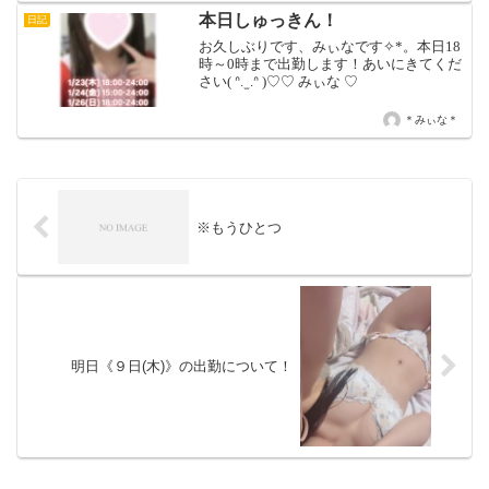
さん、いつも通りご飯食べて一緒に行っ
本日しゅっきん！
日記
てくれた...
お久しぶりです、みぃなです✧︎*。本日18
時～0時まで出勤します！あいにきてくだ
さい( ᐢ. ̫ .ᐢ )♡♡ みぃな ♡
＊みぃな＊
※もうひとつ
明日《９日(木)》の出勤について！