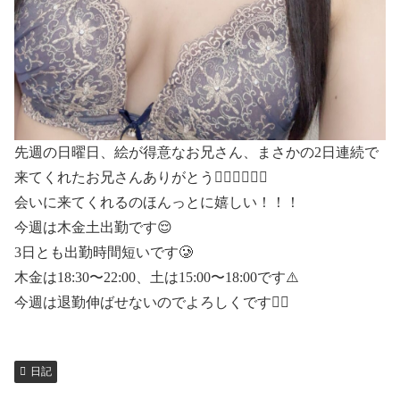
先週の日曜日、絵が得意なお兄さん、まさかの2日連続で
来てくれたお兄さんありがとう👩🏻‍❤️‍💋‍👨🏻
会いに来てくれるのほんっとに嬉しい！！！
今週は木金土出勤です😌
3日とも出勤時間短いです🥲
木金は18:30〜22:00、土は15:00〜18:00です⚠️
今週は退勤伸ばせないのでよろしくです🙇‍♀️
日記