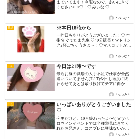
までいてます！今暇なので、あいにきて
ください>_<♡！♡ みぃな ♡
＊みぃな＊
※本日18時から
日記
一昨日もありがとうございました！♡ 本
指名 ぐでたま先生 ♡40分延長とWドリン
ク2杯ごちそうさま～！♡マスコットかわ
いい(⸝⸝ᐡ. ̫ .ᐡ⸝⸝)♡♡ 本指名 どえすさん
♡40分延長とWドリンク2杯ごちそうさ
＊みぃな＊
ま！！ボーイさんと仕掛け合っ...
今日は21時〜です
日記
最近お昼の職場の人手不足で仕事が全然
追いついてません(T ^ T)今日も適度に終
わらせてあとは放り投げてチアに向かい
ました??今日は髪の毛まっすぐに下ろし
てます〜切ってから絶対巻いてたので、
＊なつみ＊
違和感しかありません?今日はわたしまっ
たり寂しい...
いっぱいありがとうございました
日記
♡
今更だけど、10月終わったよ〜\( ˆoˆ )/ハ
ロウィンイベントでは全種類見にきてく
れたお兄さん、コスプレに興味ないから
イベントやってることを秘密にしちゃっ
＊なつみ＊
てて、、普通に来店していただいたお兄