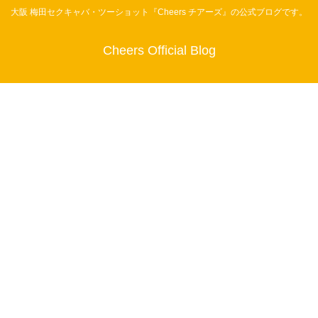
大阪 梅田セクキャバ・ツーショット『Cheers チアーズ』の公式ブログです。
Cheers Official Blog