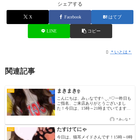
シェアする
X
Facebook
はてブ
LINE
コピー
＊いとは＊
関連記事
まきまきඉ‎
日記
こんにちは、みぃなです^ ܸ. ̫ .ܸ ^♡一昨日も
ご指名、ご来店ありがとうございまし
た！今日は、15時～21時までいてます！
短い時間ですが、会いにきてくれる人い
るとめーっちゃよろこびますඉ‎_ඉ♡♡ み
＊みぃな＊
ぃな ♡✧今週の出 勤 日 ✧11...
たすけてにゃ
日記
今日は、猫耳メイドさんです！15時～0時