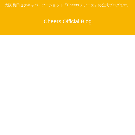
大阪 梅田セクキャバ・ツーショット『Cheers チアーズ』の公式ブログです。
Cheers Official Blog