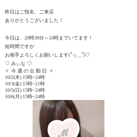
昨日はご指名、ご来店
ありがとうございました！
今日は、20
時30分
～24時まで
いてます！
短時間ですが
お相手よろしくお願いします(՞っ ̫ _՞)♡
♡ みぃな ♡
✧
今
週
の
出 勤 日
✧
10/2(木) 15時~24時
10/3(金) 15時~21時
10/5(日) 15時~24時
10/6(月) 15時~24時