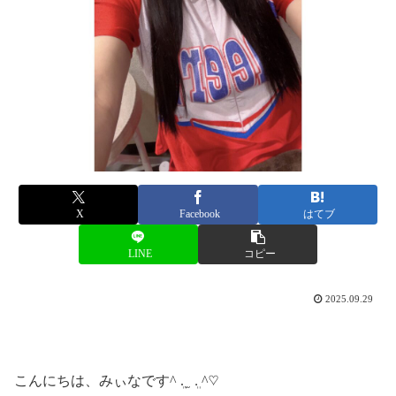
X
Facebook
はてブ
LINE
コピー
2025.09.29
こんにちは、みぃなです^ ܸ. ̫ .ܸ ^♡