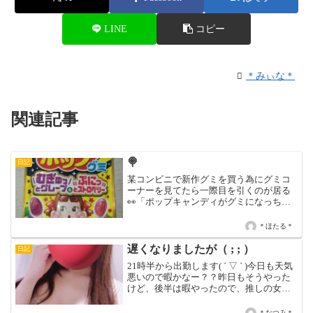
LINE
コピー
＊みぃな＊
関連記事
🍭
日記
某コンビニで新作グミを買う為にグミコ
ーナーを見てたら一際目を引くのが居る
👀「ポップキャンディがグミになっちゃ
った」って言うインパクト大なグミを発
見しました🧐早速、買って食べてみまし
＊ほたる＊
たが確かに、袋に書いて有る通りポップ
キャンディをグミにした感...
遅くなりましたが（ ; ; ）
日記
21時半から出勤します( ´ ▽ ` )今日も天気
悪いので暇かなー？？昨日もそうやった
けど、後半は暇やったので、推しの女の
子とゆっくりできるチャンスだよお\( ˆoˆ
)/昨日夜中にラーメン食べたから朝起きた
＊なつみ＊