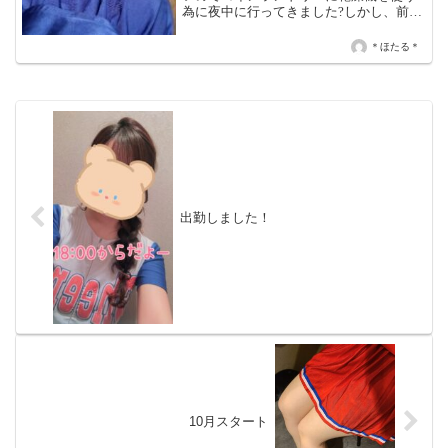
為に夜中に行ってきました?しかし、前迄
は100円で「15分」は乾燥出来てたのに今
では「12分」に減ってるし?本日は18時〜
＊ほたる＊
LASTです?
出勤しました！
10月スタート