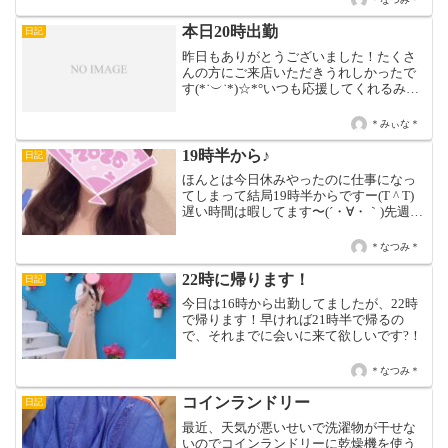
時、ちょっと顔が浮腫んでたけど...
本日20時出勤
日記
昨日もありがとうございました！たくさ
んの方にご来店いただきうれしかったで
す(*˙︶˙*)☆*°いつも応援してくれるみん
な大好きですありがとう♡♡ 本指名 ひろ
くん ♡♡ 本指名 白帽子さん ♡♡ 本指名
＊みぃな＊
どえすさん ♡♡ 本指名まっちゃん...
19時半から♪
日記
ほんとは今日休みやったのに仕事になっ
てしまって結局19時半からですー(T ^ T)
遅い時間は暇してます〜(´・∀・｀)先週い
なかった分今週は頑張ります🥺明日出勤
まだ上がってませんが、出勤するかもで
＊なつみ＊
す！土曜日は忘年会なので、22時半ぐら
いから...
22時に帰ります！
日記
今日は16時から出勤してましたが、22時
で帰ります！早ければ21時半で帰るの
で、それまでに会いに来て欲しいです?！
＊なつみ＊
コインランドリー
日記
最近、天気が悪いせいで洗濯物が干せな
いのでコインランドリーに乾燥機を使う