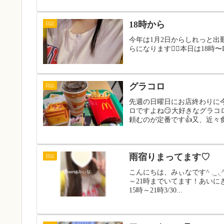
18時から
日記
今年は1月2日からしれっと出
らになります🙇‍♀️本日は18時〜
グラコロ
日記
先週の日曜日にお店終わりに
ロですよね😏大好きなグラコ
頼むのが定番です👍又、近々食べ
雨宿りまってます♡
日記
こんにちは、みぃなです^ ܸ. 
～21時までいてます！あいにきてね
15時～21時3/30...