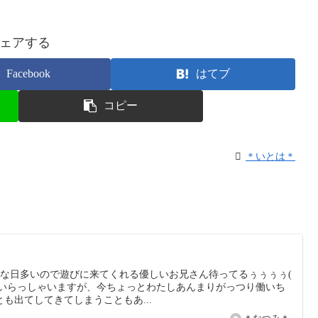
ェアする
Facebook
はてブ
コピー
＊いとは＊
近暇な日多いので遊びに来てくれる優しいお兄さん待ってるぅぅぅぅ(
んもいらっしゃいますが、今ちょっとわたしあんまりがっつり働いち
も出てしてきてしまうこともあ...