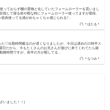
か使っておらず棚の置物と化していたフォームローラーを貰いまし
を目指して寝る前や暇な時にフォームローラー使ってますが普段、
筋肉使ってる感がめちゃくちゃ感じられる?...
＊ほたる＊
った♡出勤時間載るのが遅くなりましたが、今日は遅めの21時半ス
土曜日だから、今もたくさんのお兄さんが遊びに来てくれてたら嬉
勤務時間ですが、前半の方が暇してる...
＊なつみ＊
ざいました！！)