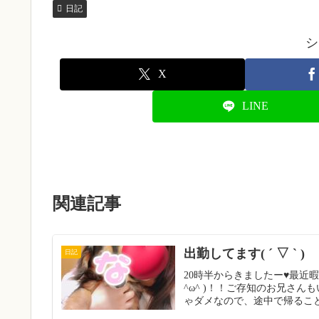
日記
シ
X
LINE
関連記事
出勤してます( ´ ▽ ` )
日記
20時半からきましたー♥︎最
^ω^ )！！ご存知のお兄さ
ゃダメなので、途中で帰ること