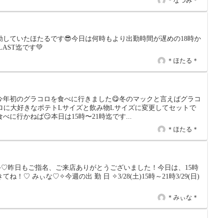
＊なつみ＊
勤していたほたるです😎今日は何時もより出勤時間が遅めの18時か
LAST迄です💚
＊ほたる＊
今年初のグラコロを食べに行きました😋冬のマックと言えばグラコ
ロに大好きなポテトLサイズと飲み物Lサイズに変更してセットで
に行かねば😏本日は15時〜21時迄です...
＊ほたる＊
̫ .ܸ ^♡昨日もご指名、ご来店ありがとうございました！今日は、15時
！♡ みぃな♡✧今週の出 勤 日 ✧3/28(土)15時～21時3/29(日)
＊みぃな＊