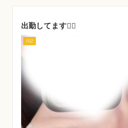
出勤してます🙂‍↕️
日記