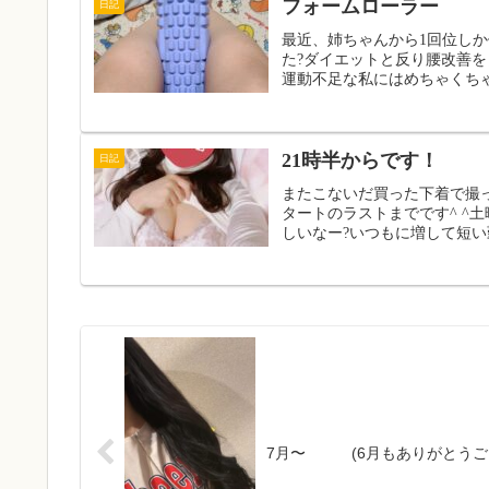
フォームローラー
日記
最近、姉ちゃんから1回位し
た?ダイエットと反り腰改善
運動不足な私にはめちゃくちゃ
21時半からです！
日記
またこないだ買った下着で撮
タートのラストまでです^ ^
しいなー?いつもに増して短い
7月〜 (6月もありがとうご