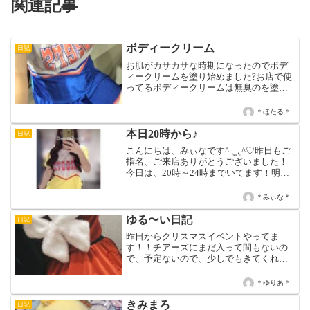
関連記事
ボディークリーム
日記
お肌がカサカサな時期になったのでボデ
ィークリームを塗り始めました?お店で使
ってるボディークリームは無臭のを塗っ
てるので沢山ハグして下さいね❤️本日は
16時〜LAST迄です?
＊ほたる＊
本日20時から♪
日記
こんにちは、みぃなです^ ܸ. ̫ .ܸ ^♡昨日もご
指名、ご来店ありがとうございました！
今日は、20時～24時までいてます！明日
からしばらくお休みなので会えたらうれ
しいです(,,> <,,)♡♡ みぃな♡✧今週の出
＊みぃな＊
勤 日 ✧3/28(土...
ゆる〜い日記
日記
昨日からクリスマスイベントやってま
す！！チアーズにまだ入って間もないの
で、予定ないので、少しでもきてくれた
ら、嬉しいです！昨日は少しアクシデン
トありましたが、今日は21時半までで
＊ゆりあ＊
す！！23.24以外は出ます！！
きみまろ
日記