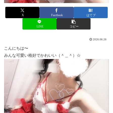
X
Facebook
はてブ
LINE
コピー
2026.06.26
こんにちは〜
みんな可愛い格好でかわいい（＾＿＾）☆