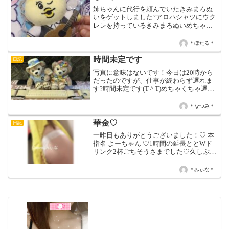
姉ちゃんに代行を頼んでいたきみまろぬ
いをゲットしました?アロハシャツにウク
レレを持っているきみまろぬいめちゃく
ちゃ可愛い?きみまろグッズもついつい買
っちゃうので家に大量に有る?本日は15
＊ほたる＊
時〜21時迄です?
時間未定です
日記
写真に意味はないです！今日は20時から
だったのですが、仕事が終わらず遅れま
す?時間未定です(T ^ T)めちゃくちゃ遅く
はならないと思うんですが。。LINEも返
せなくてごめんなさい、また返します?
＊なつみ＊
華金♡
日記
一昨日もありがとうございました！♡ 本
指名 よーちゃん ♡1時間の延長ととWド
リンク2杯ごちそうさまでした♡久しぶり
に会えてうれしかった♡♡ Jちゃん ♡2人
目で場内指名と40分延長と乾杯たくさん
＊みぃな＊
ありがとうございました♡推しになれる
のうれし...