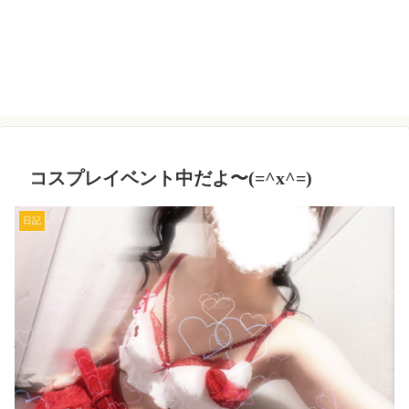
コスプレイベント中だよ〜(=^x^=)
日記