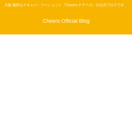
大阪 梅田セクキャバ・ツーショット『Cheers チアーズ』の公式ブログです。
Cheers Official Blog