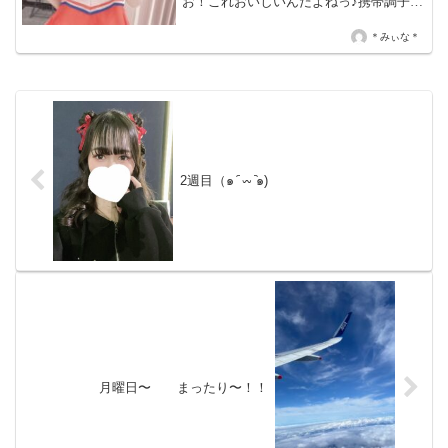
お！これおいしいんだよねっ♪携帯調子よ
くなるといいねっ♡ 本指名 けんじさん
♡40分延長とドリンク2杯ありがとう♪相
＊みぃな＊
変わらず笑顔とらぶちゅーがすてき～
(*ˊᗜˋ...
2週目（๑ ᷇ 𖥦 ᷆๑)
月曜日〜 まったり〜！！