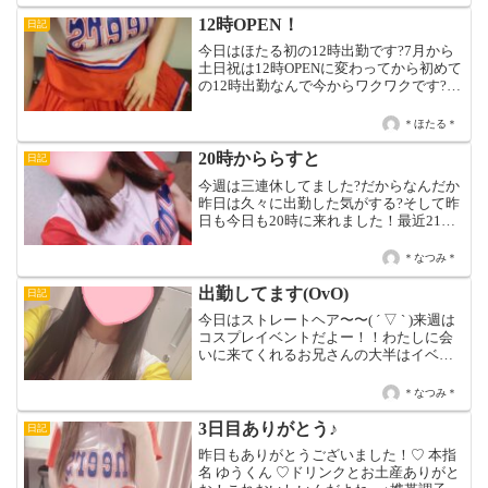
12時OPEN！
日記
今日はほたる初の12時出勤です?7月から
土日祝は12時OPENに変わってから初めて
の12時出勤なんで今からワクワクです?本
日は12時〜LAST迄です?
＊ほたる＊
20時かららすと
日記
今週は 三連休してました?だからなんだか
昨日は久々に出勤した気がする?そして昨
日も今日も20時に来れました！最近21時
出勤しかできないことが多かったので、
これまた久しぶり?前半暇してると思いま
＊なつみ＊
す(*´꒳`*)遊びに来てね！！
出勤してます(OvO)
日記
今日はストレートヘア〜〜( ´ ▽ ` )来週は
コスプレイベントだよー！！わたしに会
いに来てくれるお兄さんの大半はイベン
ト苦手なの知ってますが、、寂しいので
会いに来てください（ ; ; ）笑
＊なつみ＊
3日目ありがとう♪
日記
昨日もありがとうございました！♡ 本指
名 ゆうくん ♡ドリンクとお土産ありがと