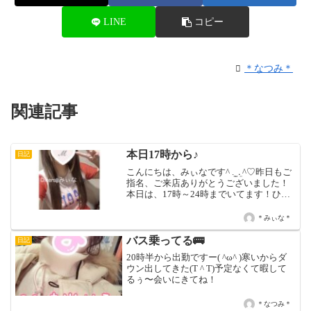
LINE
コピー
＊なつみ＊
関連記事
本日17時から♪
日記
こんにちは、みぃなです^ ܸ. ̫ .ܸ ^♡昨日もご
指名、ご来店ありがとうございました！
本日は、17時～24時までいてます！ひま
してるので、お待ちしてます♡♡ みぃな
♡✧今週の出 勤 日 ✧5/7(木)店休日5/8(金)
＊みぃな＊
15時～21時5...
バス乗ってる🚌
日記
20時半から出勤ですー( ^ω^ )寒いからダ
ウン出してきた(T ^ T)予定なくて暇して
るぅ〜会いにきてね！
＊なつみ＊