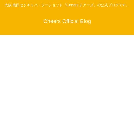
大阪 梅田セクキャバ・ツーショット『Cheers チアーズ』の公式ブログです。
Cheers Official Blog