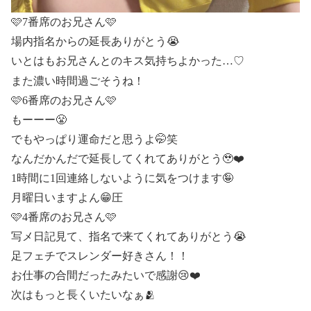
🩷7番席のお兄さん🩷
場内指名からの延長ありがとう😭
いとはもお兄さんとのキス気持ちよかった…♡
また濃い時間過ごそうね！
🩷6番席のお兄さん🩷
もーーー😤
でもやっぱり運命だと思うよ🤭笑
なんだかんだで延長してくれてありがとう🥹❤️
1時間に1回連絡しないように気をつけます🤪
月曜日いますよん😁圧
🩷4番席のお兄さん🩷
写メ日記見て、指名で来てくれてありがとう😭
足フェチでスレンダー好きさん！！
お仕事の合間だったみたいで感謝😢❤️
次はもっと長くいたいなぁ🫂