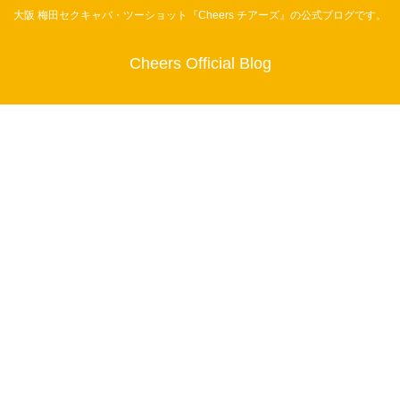
大阪 梅田セクキャバ・ツーショット『Cheers チアーズ』の公式ブログです。
Cheers Official Blog