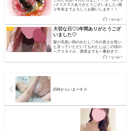
♪クリスマスありがとうございました♪残
り年末までよろしくお願いします！！
＊ゆりあ＊
大切な日♡2年間ありがとうござ
日記
いました♡
髪の毛長い時のわたし♡今の長さが良い
と言っていただいてもわたしはこの頃の
ヘアスタイル、環境までも一番好きでし
た♡そして今日はとっても大切な日なの
＊なつみ＊
です。なんの日？と言われるとここでは
書けませんが、私の今後の人生が左右さ
れる運命の分かれ道なん...
15時からいまーす🎶