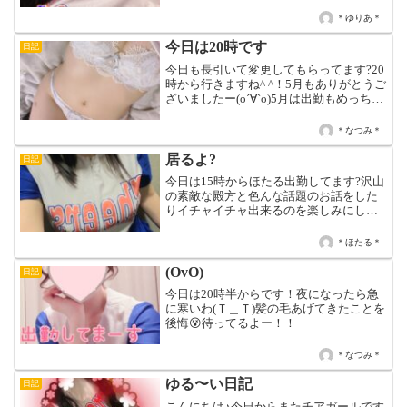
う。。！！楽しい時間ありがと！！！で
も、まったりしてる時間多めやから、会
＊ゆりあ＊
いにきてくれたら嬉しいなぁー笑いい写
真がなくてごめんなさい(p_-...
今日は20時です
日記
今日も長引いて変更してもらってます?20
時から行きますね^ ^！5月もありがとうご
ざいましたー(о´∀`о)5月は出勤もめっちゃ
減って、勤務開始時間も遅くなったりし
て、会えなくなったお兄さんもたくさん
＊なつみ＊
いたから寂しい月で自分の中の目標も達
成で...
居るよ?
日記
今日は15時からほたる出勤してます?沢山
の素敵な殿方と色んな話題のお話をした
りイチャイチャ出来るのを楽しみにして
ます❣️本日は15時〜21時迄です?
＊ほたる＊
(OvO)
日記
今日は20時半からです！夜になったら急
に寒いわ(Ｔ＿Ｔ)髪の毛あげてきたことを
後悔😵待ってるよー！！
＊なつみ＊
ゆる〜い日記
日記
こんにちは♪今日からまたチアガールです