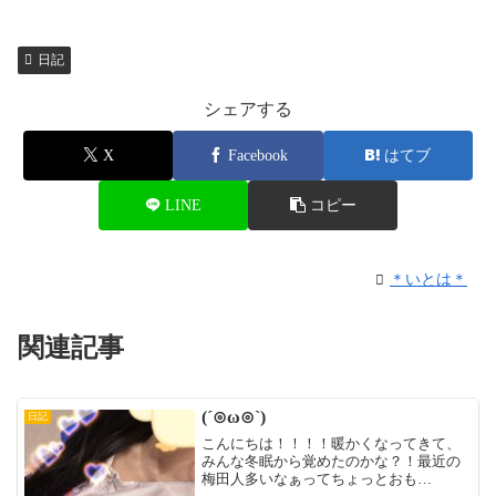
日記
シェアする
X
Facebook
はてブ
LINE
コピー
＊いとは＊
関連記事
(´⊙ω⊙`)
日記
こんにちは！！！！暖かくなってきて、
みんな冬眠から覚めたのかな？！最近の
梅田人多いなぁってちょっとおも